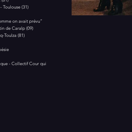
- Toulouse (31)
 comme on avait prévu”
tin de Caralp (09)
q-Toulza (81)
oésie
que - Collectif Cour qui