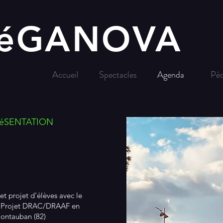
VéGANOVA
Accueil
Spectacles
Agenda
Pé
RéSENTATION
et projet d’élèves avec le
- Projet DRAC/DRAAF en
Montauban (82)