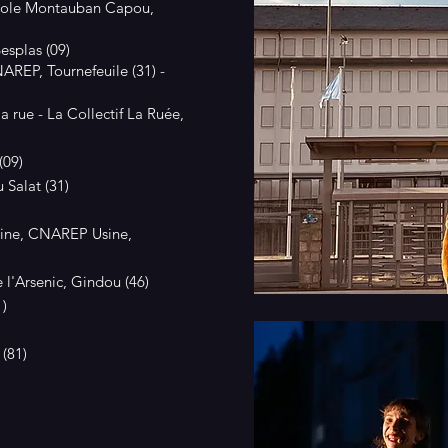
icole Montauban Capou,
esplas (09)
NAREP, Tournefeuile (31) -
a rue - La Collectif La Ruée,
(09)
 Salat (31)
Usine, CNAREP Usine,
 l'Arsenic, Gindou (46)
1)
 (81)