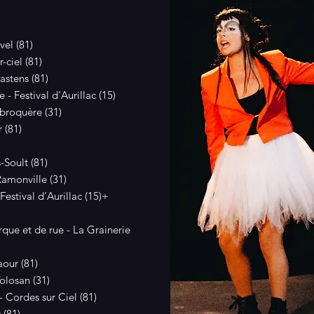
el (81)
-ciel (81)
astens (81)
- Festival d'Aurillac (15)
abroquère (31)
 (81)
-Soult (81)
amonville (31)
Festival d'Aurillac (15)+
rque et de rue - La Grainerie
aour (81)
Tolosan (31)
 Cordes sur Ciel (81)
 (81)