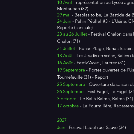
10 Avril
- représentation au Lycée agr
Montauban (82)
29 mai
- Besplas to be, La Bastide de B
24 Juin
- Pahin Pétille! #3 - L'Usine, C
Reporté (canicule)
23 au 26 Juillet
- Festival Chalon dans l
Chalon (71)
31 Juillet
- Bonac Plage, Bonac Irazein 
13 Août
- Les Jeudis en scène, Salies du
16 Août
- Festiv'Aout , Lautrec (81)
19 Septembre
- Portes ouvertes de l'
Tournefeuille (31) - Report
25 Septembre
- Ouverture de saison de
26 Septembe
- Fest'Faget, Le Faget (3
3 octobre
- Le Bal à Balma, Balma (31)
17 octobre
- La Fourmilière, Rabastens
2027
Juin
: Festival Label rue, Sauve (34)